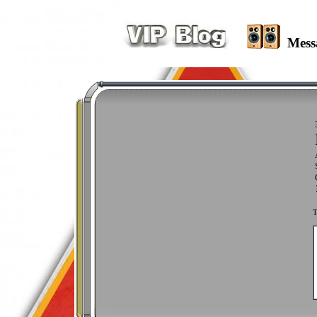
Mess
T