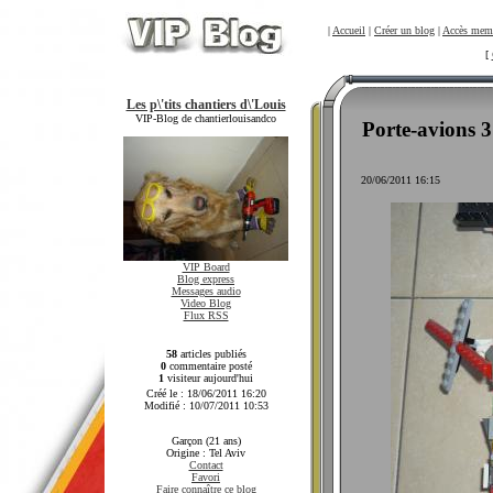
|
Accueil
|
Créer un blog
|
Accès mem
[
Les p\'tits chantiers d\'Louis
VIP-Blog de chantierlouisandco
Porte-avions 3
20/06/2011 16:15
VIP Board
Blog express
Messages audio
Video Blog
Flux RSS
58
articles publiés
0
commentaire posté
1
visiteur aujourd'hui
Créé le : 18/06/2011 16:20
Modifié : 10/07/2011 10:53
Garçon (21 ans)
Origine : Tel Aviv
Contact
Favori
Faire connaître ce blog