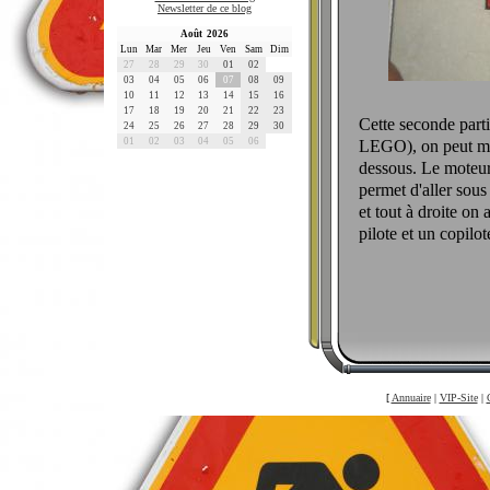
Newsletter de ce blog
Août 2026
Lun
Mar
Mer
Jeu
Ven
Sam
Dim
27
28
29
30
01
02
03
04
05
06
07
08
09
10
11
12
13
14
15
16
17
18
19
20
21
22
23
Cette seconde partie
24
25
26
27
28
29
30
01
02
03
04
05
06
LEGO), on peut mett
dessous. Le moteur 
permet d'aller sous 
et tout à droite on
pilote et un copilot
[
Annuaire
|
VIP-Site
|
©