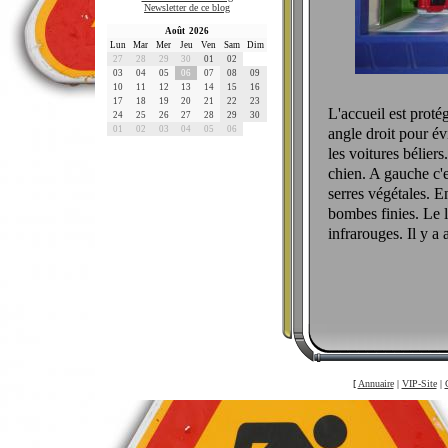
Newsletter de ce blog
Août 2026
Lun
Mar
Mer
Jeu
Ven
Sam
Dim
27
28
29
30
01
02
03
04
05
06
07
08
09
10
11
12
13
14
15
16
17
18
19
20
21
22
23
L'accueil est protég
24
25
26
27
28
29
30
01
02
03
04
05
06
angle droit pour évi
les voitures béliers
chien. A gauche c'es
serres végétales. E
bombes finies. Le l
infrarouges. Il y a 
[
Annuaire
|
VIP-Site
|
©