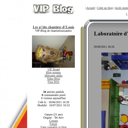
|
Accueil
|
Créer un blog
|
Accès mem
[
Les p\'tits chantiers d\'Louis
VIP-Blog de chantierlouisandco
Laboratoire d
29/06/2011 18:26
VIP Board
Blog express
Messages audio
Video Blog
Flux RSS
58
articles publiés
0
commentaire posté
1
visiteur aujourd'hui
Créé le : 18/06/2011 16:20
Modifié : 10/07/2011 10:53
Garçon (21 ans)
Origine : Tel Aviv
Contact
Favori
Faire connaître ce blog