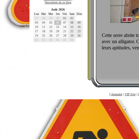
Newsletter de ce blog
Août 2026
Lun
Mar
Mer
Jeu
Ven
Sam
Dim
27
28
29
30
01
02
03
04
05
06
07
08
09
10
11
12
13
14
15
16
17
18
19
20
21
22
23
Cette serre abrite t
24
25
26
27
28
29
30
01
02
03
04
05
06
avec un alligator. 
leurs aptitudes, ven
[
Annuaire
|
VIP-Site
|
©