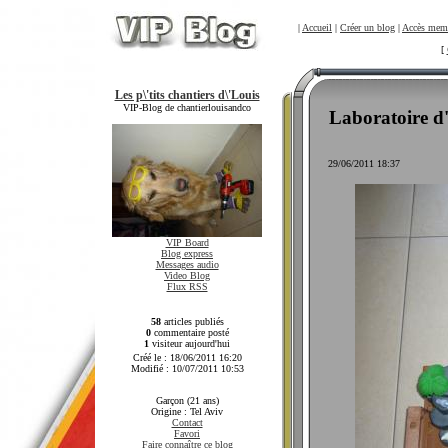
|
Accueil
|
Créer un blog
|
Accès mem
[
Les p\'tits chantiers d\'Louis
VIP-Blog de chantierlouisandco
Laboratoire d
29/06/2011 18:37
VIP Board
Blog express
Messages audio
Video Blog
Flux RSS
58
articles publiés
0
commentaire posté
1
visiteur aujourd'hui
Créé le : 18/06/2011 16:20
Modifié : 10/07/2011 10:53
Garçon (21 ans)
Origine : Tel Aviv
Contact
Favori
Faire connaître ce blog